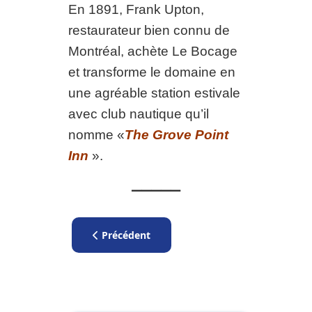
En 1891, Frank Upton,
restaurateur bien connu de
Montréal, achète Le Bocage
et transforme le domaine en
une agréable station estivale
avec club nautique qu’il
nomme «
The Grove Point
Inn
».
_____
Article précédent : Menzies, John Henry
Précédent