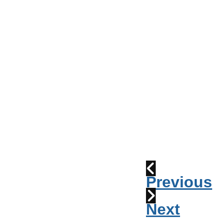
Conseil
de
Ville
Parade
2010:
les
cornemuses
Déraillement
1915
Previous
Next