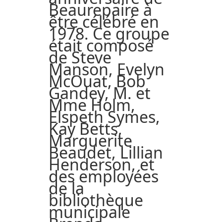
Beaurepaire à
être célébré en
1978. Ce groupe
était composé
de Steve
Manson, Evelyn
McOuat, Bob
Gandey, M. et
Mme Holm,
Elspeth Symes,
Kay Betts,
Marguerite
Beaudet, Lillian
Henderson, et
des employées
de la
bibliothèque
municipale