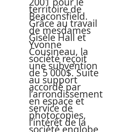
2001 pour le
territoire de
Beaconsfield.
Grâce au travail
de mesdames
Gisèle Hall et
Yvonne
Cousineau, la
société reçoit
une subvention
de 5 000$. Suite
au support
accordé par
l’arrondissement
en espace et
service de
photocopies,
l’intérêt de la
société englobe