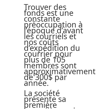
Trouver des
fonds est une
constante
préoccupation à
l’époque d’avant
les courriels et
nos coûts
d’expédition du
courrier pour
plus de 105
membres sont
approximativement
de 300$ par
année.
La société
présente sa
première