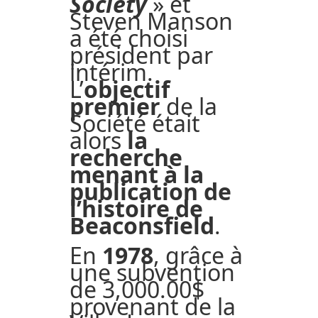
Society
» et
Steven Manson
a été choisi
président par
intérim.
L’
objectif
premier
de la
Société était
alors
la
recherche
menant à la
publication de
l’histoire de
Beaconsfield
.
En
1978
, grâce à
une subvention
de 3,000.00$
provenant de la