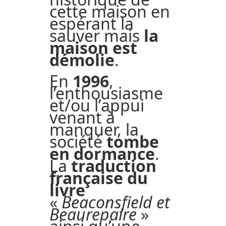
cette maison en
espérant la
sauver mais
la
maison est
démolie
.
En
1996
,
l’enthousiasme
et/ou l’appui
venant à
manquer, la
société
tombe
en dormance
.
La
traduction
française du
livre
«
Beaconsfield et
Beaurepaire
»