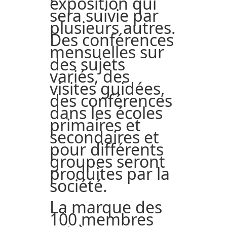
exposition qui
sera suivie par
plusieurs autres.
Des conférences
mensuelles sur
des sujets
variés, des
visites guidées,
des conférences
dans les écoles
primaires et
secondaires et
pour différents
groupes seront
produites par la
société.
La marque des
100 membres