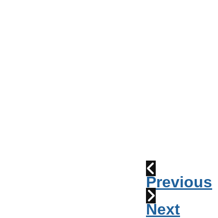
Conseil
de
Ville
Parade
2010:
les
cornemuses
Déraillement
1915
Previous
Next