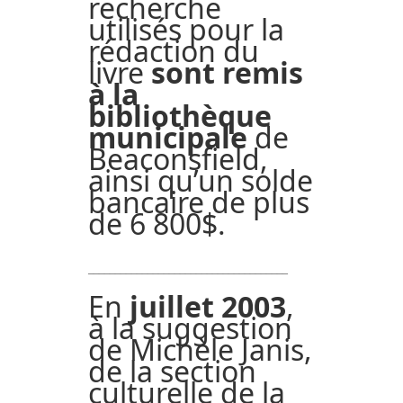
recherche
utilisés pour la
rédaction du
livre
sont remis
à la
bibliothèque
municipale
de
Beaconsfield,
ainsi qu’un solde
bancaire de plus
de 6 800$.
_____________________________________
En
juillet 2003
,
à la suggestion
de Michèle Janis,
de la section
culturelle de la