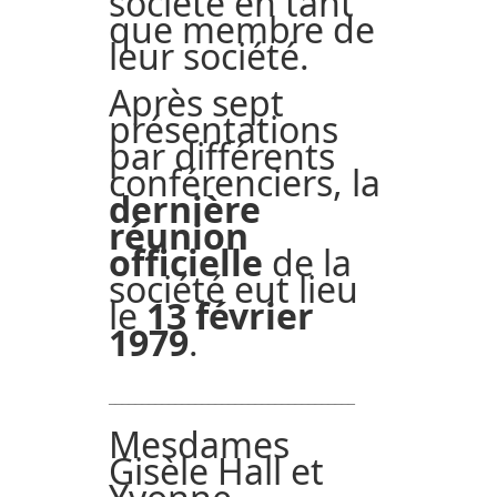
société en tant
que membre de
leur société.
Après sept
présentations
par différents
conférenciers, la
dernière
réunion
officielle
de la
société eut lieu
le
13 février
1979
.
_____________________________________
Mesdames
Gisèle Hall et