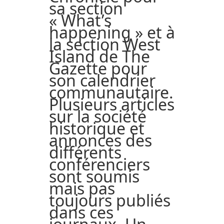
sa section
« What’s
happening » et à
la section West
Island de The
Gazette pour
son calendrier
communautaire.
Plusieurs articles
sur la société
historique et
annonces des
différents
conférenciers
sont soumis
mais pas
toujours publiés
dans ces