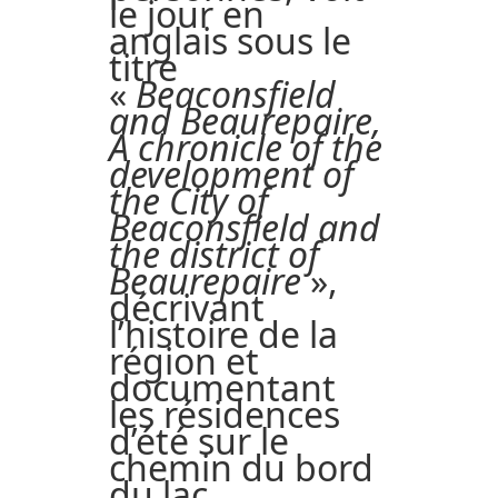
le jour en
anglais sous le
titre
«
Beaconsfield
and Beaurepaire,
A chronicle of the
development of
the City of
Beaconsfield and
the district of
Beaurepaire
»,
décrivant
l’histoire de la
région et
documentant
les résidences
d’été sur le
chemin du bord
du lac.