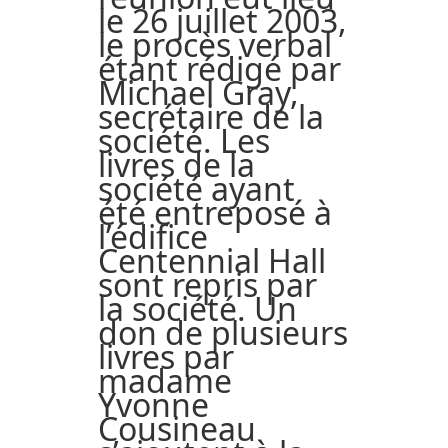
le 26 juillet 2003,
le procès verbal
étant rédigé par
Michael Gray,
secrétaire de la
société. Les
livres de la
société ayant
été entreposé à
l’édifice
Centennial Hall
sont repris par
la société. Un
don de plusieurs
livres par
madame
Yvonne
Cousineau