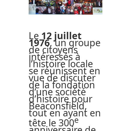
Le
12 juillet
1976
, un groupe
de citoyens
intéressés à
l’histoire locale
se réunissent en
vue de discuter
de la fondation
d’une société
d’histoire pour
Beaconsfield,
tout en ayant en
e
tête le 300
anniversaire de