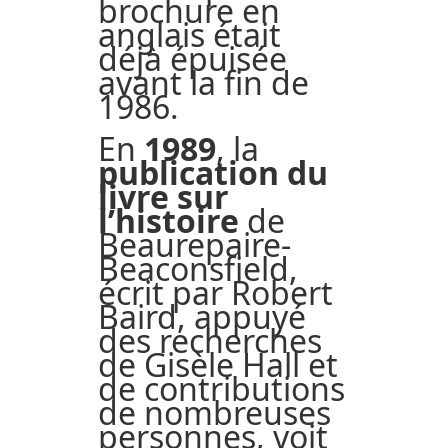
brochure en
anglais était
déjà épuisée
avant la fin de
1986.
En
1989
, la
publication du
livre sur
l’histoire
de
Beaurepaire-
Beaconsfield,
écrit par Robert
Baird, appuyé
des recherches
de Gisèle Hall et
de contributions
de nombreuses
personnes, voit