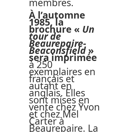
membres.
À l’automne
1985, la
brochure «
Un
tour de
Beaurepaire-
Beaconsfield
»
sera imprimée
à 250
exemplaires en
français et
autant en
anglais. Elles
sont mises en
vente chez Yvon
et chez Mel
Carter à
Beaurepaire. La