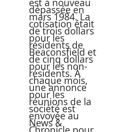
est à nouveau
dépassée en
mars 1984. La
cotisation était
de trois dollars
pour les
résidents de
Beaconsfield et
de cinq dollars
pour les non-
résidents. À
chaque mois,
une annonce
pour les
réunions de la
société est
envoyée au
News &
Chronicle pour