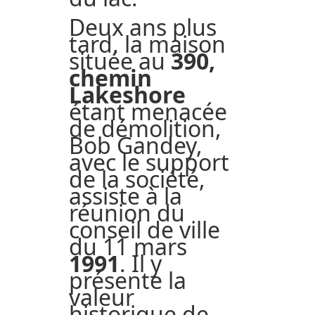
Deux ans plus
tard, la maison
située au
390,
chemin
Lakeshore
étant menacée
de démolition,
Bob Gandey,
avec le support
de la société,
assiste à la
réunion du
conseil de ville
du 11 mars
1991
. Il y
présente la
valeur
historique de