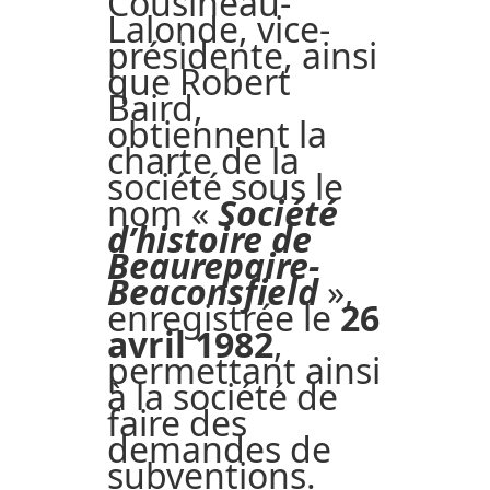
Cousineau-
Lalonde, vice-
présidente, ainsi
que Robert
Baird,
obtiennent la
charte de la
société sous le
nom «
Société
d’histoire de
Beaurepaire-
Beaconsfield
»,
enregistrée le
26
avril 1982
,
permettant ainsi
à la société de
faire des
demandes de
subventions.