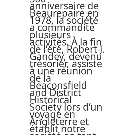
anniversaire de
Beaurepaire en
1978, la société
a commandité
plusieurs
activités. À la fin
de l’été, Robert J.
Gandey, devenu
trésorier, assiste
à une réunion
de la
Beaconsfield
and District
Historical
Society lors d’un
voyage en
Angleterre et
établit notre