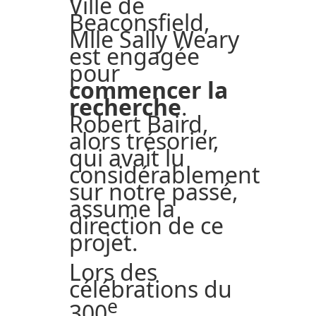
Ville de
Beaconsfield,
Mlle Sally Weary
est engagée
pour
commencer la
recherche
.
Robert Baird,
alors trésorier,
qui avait lu
considérablement
sur notre passé,
assume la
direction de ce
projet.
Lors des
célébrations du
e
300