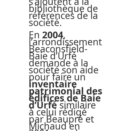
s’ajoutent à la
bibliothèque de
références de la
société.
En
2004
,
l’arrondissement
Beaconsfield-
Baie d’Urfé
demande à la
société son aide
pour faire un
inventaire
patrimonial des
édifices de Baie
d’Urfé
similaire
à celui rédigé
par Beaupré et
Michaud en