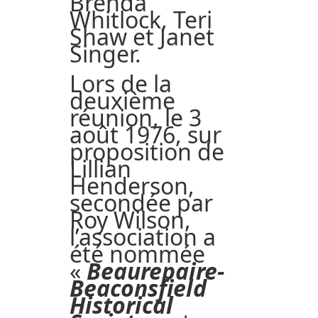
Brenda
Whitlock, Teri
Shaw et Janet
Singer.
Lors de la
deuxième
réunion, le 3
août 1976, sur
proposition de
Lillian
Henderson,
secondée par
Roy Wilson,
l’association a
été nommée
«
Beaurepaire-
Beaconsfield
Historical