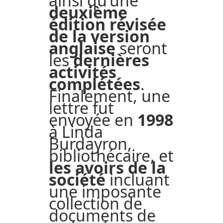
ainsi qu’une
deuxième
édition révisée
de la version
anglaise
seront
les
dernières
activités
complétées
.
Finalement, une
lettre fut
envoyée en
1998
à Linda
Burdayron,
bibliothécaire, et
les avoirs de la
société
incluant
une imposante
collection de
documents de