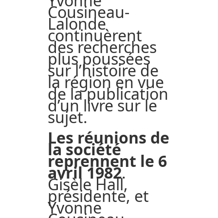
Yvonne
Cousineau-
Lalonde
continuèrent
des recherches
plus poussées
sur l’histoire de
la région en vue
de la publication
d’un livre sur le
sujet.
Les réunions de
la société
reprennent le 6
avril 1982
.
Gisèle Hall,
présidente, et
Yvonne