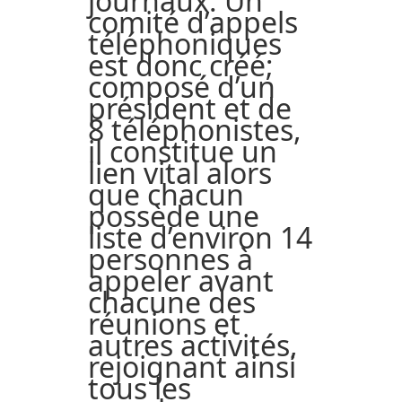
journaux. Un
comité d’appels
téléphoniques
est donc créé;
composé d’un
président et de
8 téléphonistes,
il constitue un
lien vital alors
que chacun
possède une
liste d’environ 14
personnes à
appeler avant
chacune des
réunions et
autres activités,
rejoignant ainsi
tous les