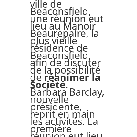
ville de
Beaconsfield,
une réunion eut
lieu au Manoir
Beaurepaire, la
plus vieille
résidence de
Beaconsfield,
afin de discuter
de la possibilité
de
réanimer la
Société
.
Barbara Barclay,
nouvelle
présidente,
reprit en main
les activités. La
première
réunion eut lieu