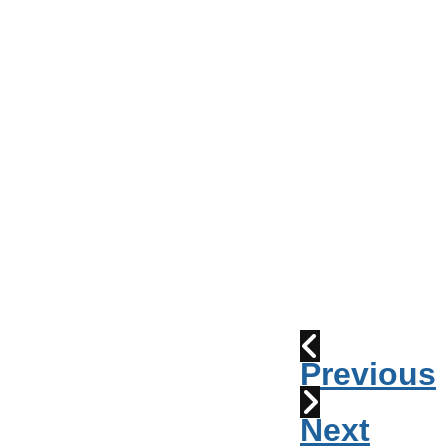
Conseil
de
Ville
Parade
2010:
les
cornemuses
Déraillement
1915
Previous
Next