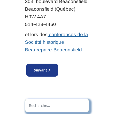
303, boulevard Beaconsfield
Beaconsfield (Québec)
H9W 4A7
514-428-4460
et lors des
conférences de la
Société historique
Beaurepaire-Beaconsfield
Article suivant : Livre - Beaconsfield et Beaur
Suivant