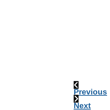
Conseil
de
Ville
Parade
2010:
les
cornemuses
Déraillement
1915
Previous
Next