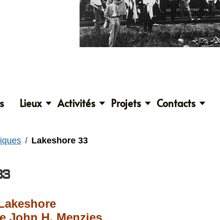
s
Lieux
Activités
Projets
Contacts
riques
Lakeshore 33
33
 Lakeshore
e John H. Menzies