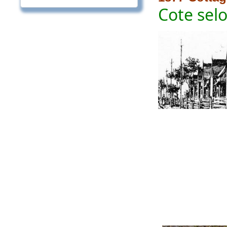
Co
te sel